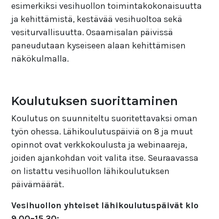
esimerkiksi vesihuollon toimintakokonaisuutta
ja kehittämistä, kestävää vesihuoltoa sekä
vesiturvallisuutta. Osaamisalan päivissä
paneudutaan kyseiseen alaan kehittämisen
näkökulmalla.
Koulutuksen suorittaminen
Koulutus on suunniteltu suoritettavaksi oman
työn ohessa. Lähikoulutuspäiviä on 8 ja muut
opinnot ovat verkkokoulusta ja webinaareja,
joiden ajankohdan voit valita itse. Seuraavassa
on listattu vesihuollon lähikoulutuksen
päivämäärät.
Vesihuollon yhteiset lähikoulutuspäivät klo
9.00–15.30: