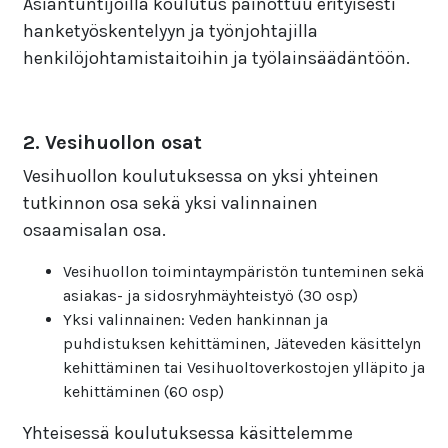
Asiantuntijoilla koulutus painottuu erityisesti
hanketyöskentelyyn ja työnjohtajilla
henkilöjohtamistaitoihin ja työlainsäädäntöön.
2. Vesihuollon osat
Vesihuollon koulutuksessa on yksi yhteinen
tutkinnon osa sekä yksi valinnainen
osaamisalan osa.
Vesihuollon toimintaympäristön tunteminen sekä
asiakas- ja sidosryhmäyhteistyö (30 osp)
Yksi valinnainen: Veden hankinnan ja
puhdistuksen kehittäminen, Jäteveden käsittelyn
kehittäminen tai Vesihuoltoverkostojen ylläpito ja
kehittäminen (60 osp)
Yhteisessä koulutuksessa käsittelemme