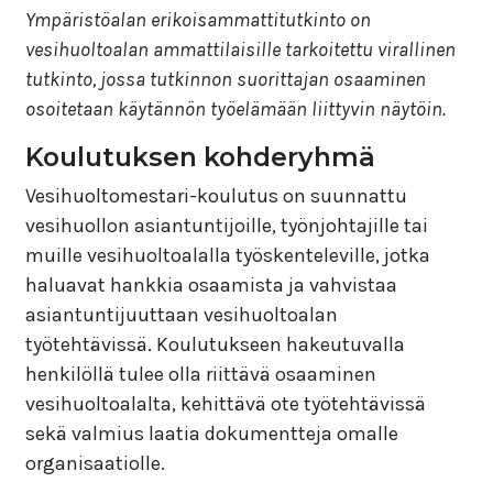
Ympäristöalan erikoisammattitutkinto on
vesihuoltoalan ammattilaisille tarkoitettu virallinen
tutkinto, jossa tutkinnon suorittajan osaaminen
osoitetaan käytännön työelämään liittyvin näytöin.
Koulutuksen kohderyhmä
Vesihuoltomestari-koulutus on suunnattu
vesihuollon asiantuntijoille, työnjohtajille tai
muille vesihuoltoalalla työskenteleville, jotka
haluavat hankkia osaamista ja vahvistaa
asiantuntijuuttaan vesihuoltoalan
työtehtävissä. Koulutukseen hakeutuvalla
henkilöllä tulee olla riittävä osaaminen
vesihuoltoalalta, kehittävä ote työtehtävissä
sekä valmius laatia dokumentteja omalle
organisaatiolle.