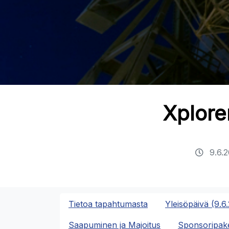
Xplore
9.6.
Tietoa tapahtumasta
Yleisöpäivä (9.6
Saapuminen ja Majoitus
Sponsoripake