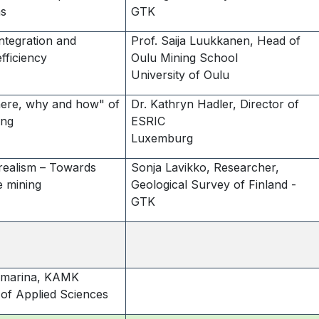
ms
GTK
integration and
Prof. Saija Luukkanen, Head of
fficiency
Oulu Mining School
University of Oulu
ere, why and how" of
Dr. Kathryn Hadler, Director of
ing
ESRIC
Luxemburg
 realism – Towards
Sonja Lavikko, Researcher,
e mining
Geological Survey of Finland -
GTK
amarina, KAMK
 of Applied Sciences