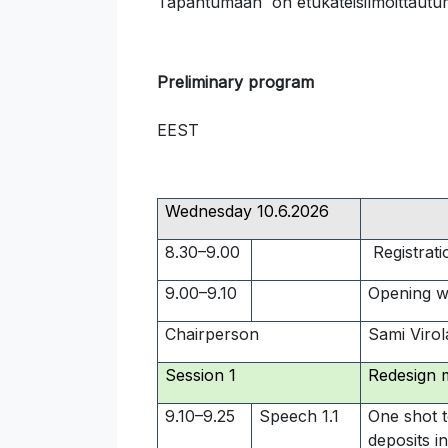
Tapahtumaan on etukäteisilmoittautum
Preliminary program
EEST
Wednesday 10.6.2026
8.30–9.00
Registrati
9.00–9.10
Opening w
Chairperson
Sami Virol
Session 1
Redesign 
9.10–9.25
Speech 1.1
One shot to
deposits i