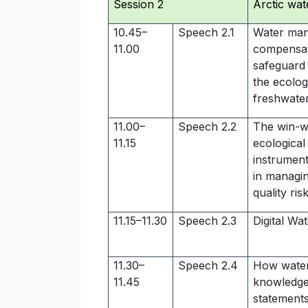
Session 2
Arctic wat
10.45–
Speech 2.1
Water ma
11.00
compensati
safeguard
the ecolog
freshwate
11.00–
Speech 2.2
The win-w
11.15
ecologica
instrumen
in managi
quality ris
11.15–11.30
Speech 2.3
Digital Wa
11.30–
Speech 2.4
How water
11.45
knowledge
statement