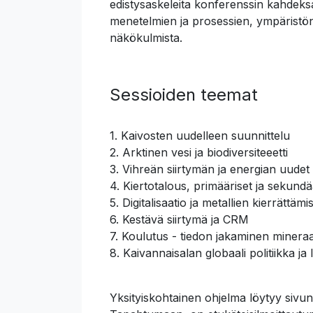
edistysaskeleita konferenssin kahdeks
menetelmien ja prosessien, ympäristön, 
näkökulmista.
Sessioiden teemat
1. Kaivosten uudelleen suunnittelu
2. Arktinen vesi ja biodiversiteeetti
3. Vihreän siirtymän ja energian uudet
4. Kiertotalous, primääriset ja sekundä
5. Digitalisaatio ja metallien kierrättämi
6. Kestävä siirtymä ja CRM
7. Koulutus - tiedon jakaminen mineraal
8. Kaivannaisalan globaali politiikka j
Yksityiskohtainen ohjelma löytyy sivun