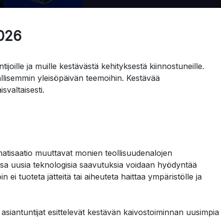
2026
joille ja muille kestävästä kehityksestä kiinnostuneille.
llisemmin yleisöpäivän teemoihin. Kestävää
svaltaisesti.
omatisaatio muuttavat monien teollisuudenalojen
eessa uusia teknologisia saavutuksia voidaan hyödyntää
n ei tuoteta jätteitä tai aiheuteta haittaa ympäristölle ja
 asiantuntijat esittelevät kestävän kaivostoiminnan uusimpia