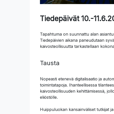
Tiedepäivät 10.-11.6.
Tapahtuma on suunnattu alan asiantunti
Tiedepäivien aikana paneudutaan syvä
kaivosteollisuutta tarkastellaan kokonai
Tausta
Nopeasti etenevä digitalisaatio ja aut
toimintatapoja. Ihanteellisessa tilant
kaivosteollisuuden kehittämisessä, jolloi
eliöstölle.
Huippuluokan kansainväliset tutkijat ja