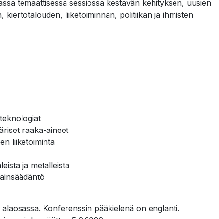
assa temaattisessa sessiossa kestävän kehityksen, uusien
kiertotalouden, liiketoiminnan, politiikan ja ihmisten
 teknologiat
äriset raaka-aineet
sen liiketoiminta
eista ja metalleista
a lainsäädäntö
 alaosassa. Konferenssin pääkielenä on englanti.