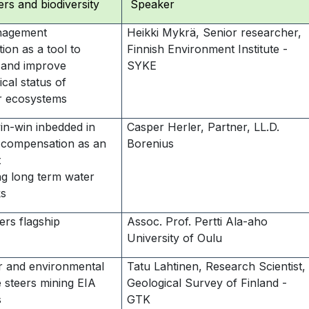
ers and biodiversity
Speaker
nagement
Heikki Mykrä, Senior researcher,
on as a tool to
Finnish Environment Institute -
 and improve
SYKE
ical status of
r ecosystems
in-win inbedded in
Casper Herler, Partner, LL.D.
l compensation as an
Borenius
t
ng long term water
ks
ters flagship
Assoc. Prof. Pertti Ala-aho
University of Oulu
 and environmental
Tatu Lahtinen, Research Scientist,
 steers mining EIA
Geological Survey of Finland -
s
GTK