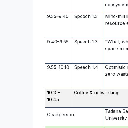
ecosyste
9.25–9.40
Speech 1.2
Mine-mill 
resource e
9.40–9.55
Speech 1.3
"What, wh
space min
9.55–10.10
Speech 1.4
Optimistic
zero wast
10.10–
Coffee & networking
10.45
Tatiana S
Chairperson
University