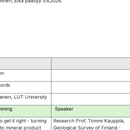
inen, joka päättyy 5.6.2026.
on
ords
ainen, LUT University
mining
Speaker
 get it right - turning
Research Prof. Tommi Kauppila,
nto mineral product
Geological Survey of Finland -