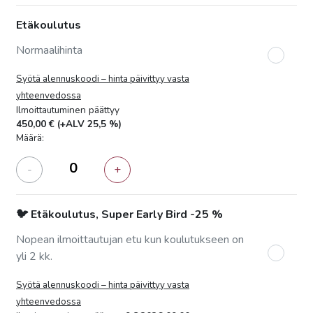
Etäkoulutus
Normaalihinta
Syötä alennuskoodi – hinta päivittyy vasta
yhteenvedossa
Ilmoittautuminen päättyy
450,00 €
(+ALV 25,5 %)
Määrä:
-
+
🐦 Etäkoulutus, Super Early Bird -25 %
Nopean ilmoittautujan etu kun koulutukseen on
yli 2 kk.
Syötä alennuskoodi – hinta päivittyy vasta
yhteenvedossa