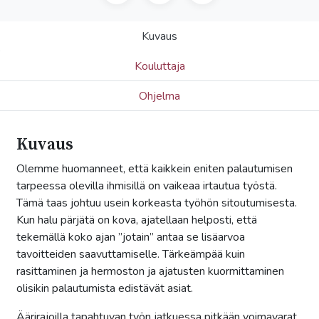
Kuvaus
Kouluttaja
Ohjelma
Kuvaus
Olemme huomanneet, että kaikkein eniten palautumisen
tarpeessa olevilla ihmisillä on vaikeaa irtautua työstä.
Tämä taas johtuu usein korkeasta työhön sitoutumisesta.
Kun halu pärjätä on kova, ajatellaan helposti, että
tekemällä koko ajan ”jotain” antaa se lisäarvoa
tavoitteiden saavuttamiselle. Tärkeämpää kuin
rasittaminen ja hermoston ja ajatusten kuormittaminen
olisikin palautumista edistävät asiat.
Äärirajoilla tapahtuvan työn jatkuessa pitkään voimavarat