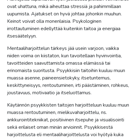
ovat uhattuna, mikä aiheuttaa stressiä ja pahimmillaan
uupumista. Ajatukset on hyvä johtaa johonkin muuhun.
Keinot voivat olla monenlaisia. Psykologinen
irrottautuminen edellyttää kuitenkin taitoa ja energiaa
itsesäätelyyn.
Mentaaliharjoittelun tärkeys jää usein varjoon, vaikka
niiden voima on kiistaton, kun tavoitellaan hyvinvointia,
tavoitteiden saavuttamista omassa elämässä tai
erinomaista suoritusta. Psyykkisiin taitoihin kuuluu muun
muassa asenne, paineensietokyky, itsetuntemus,
keskittyneisyys, rentoutuminen, irti päästäminen, rohkeus,
joustavuus, motivaatio ja itseluottamus.
Käytännön psyykkisten taitojen harjoitteluun kuuluu muun
muassa rentoutuminen, mielikuvaharjoittelu, ns.
ankkurointitekniikat, positiivinen itsepuhe ja visualisointi
sekä erilaiset oman minän arvioinnit. Psyykkisestä
harjoittelusta eli mentaaliharjoittelusta voi hyötyä kuka