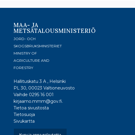
MAA- JA
METSÄTALOUSMINISTERIÖ
JORD- OCH
SKOGSBRUKSMINISTERIET
MINISTRY OF
AGRICULTURE AND
FORESTRY
Hallituskatu 3 A , Helsinki
PL 30, 00023 Valtioneuvosto
Vaihde 0295 16 001
kirjaamo.mmm@gov.fi.
Tietoa sivustosta
Tietosuoja
Sivukartta
Kysy ja anna palautetta