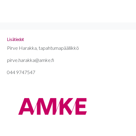
Lisätiedot
Pirve Harakka, tapahtumapäällikkö
pirve.harakka@amke.fi
044 9747547