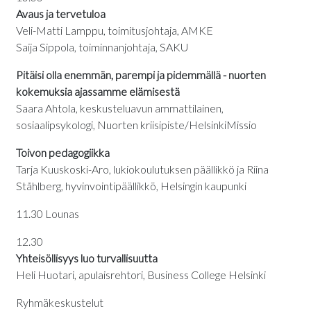
Avaus ja tervetuloa
Veli-Matti Lamppu, toimitusjohtaja, AMKE
Saija Sippola, toiminnanjohtaja, SAKU
Pitäisi olla enemmän, parempi ja pidemmällä - nuorten
kokemuksia ajassamme elämisestä
Saara Ahtola, keskusteluavun ammattilainen,
sosiaalipsykologi, Nuorten kriisipiste/HelsinkiMissio
Toivon pedagogiikka
Tarja Kuuskoski-Aro, lukiokoulutuksen päällikkö ja Riina
Ståhlberg, hyvinvointipäällikkö, Helsingin kaupunki
11.30 Lounas
12.30
Yhteisöllisyys luo turvallisuutta
Heli Huotari, apulaisrehtori, Business College Helsinki
Ryhmäkeskustelut