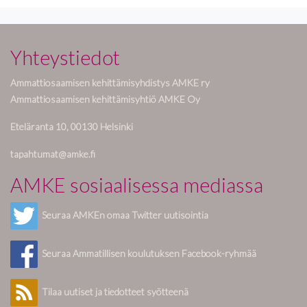
Yhteystiedot
Ammattiosaamisen kehittämisyhdistys AMKE ry
Ammattiosaamisen kehittämisyhtiö AMKE Oy
Eteläranta 10, 00130 Helsinki
tapahtumat@amke.fi
AMKE sosiaalisessa mediassa
Seuraa AMKEn omaa Twitter uutisointia
Seuraa Ammatillisen koulutuksen Facebook-ryhmää
Tilaa uutiset ja tiedotteet syötteenä