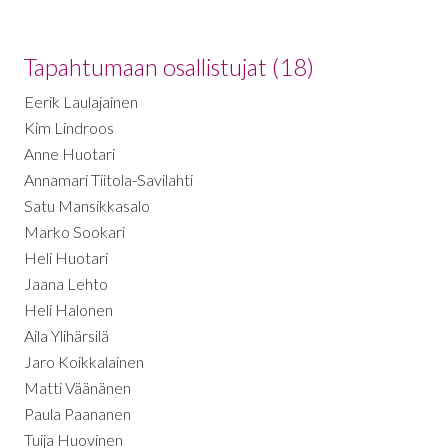
Tapahtumaan osallistujat (18)
Eerik Laulajainen
Kim Lindroos
Anne Huotari
Annamari Tiitola-Savilahti
Satu Mansikkasalo
Marko Sookari
Heli Huotari
Jaana Lehto
Heli Halonen
Aila Ylihärsilä
Jaro Koikkalainen
Matti Väänänen
Paula Paananen
Tuija Huovinen