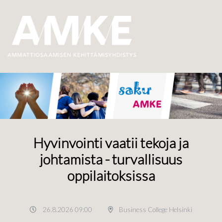
Hyvinvointi vaatii tekoja ja
johtamista - turvallisuus
oppilaitoksissa
26.8.2026 09:00
Business College Helsinki