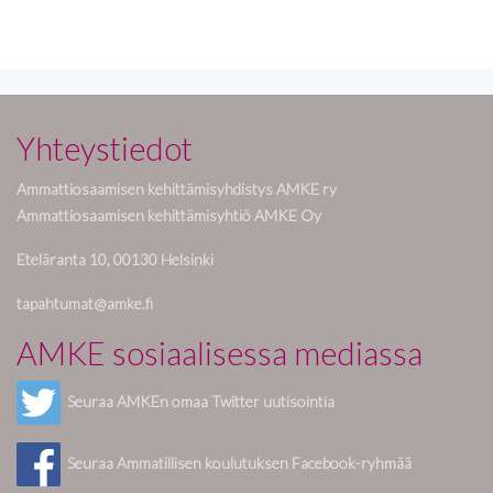
Yhteystiedot
Ammattiosaamisen kehittämisyhdistys AMKE ry
Ammattiosaamisen kehittämisyhtiö AMKE Oy
Eteläranta 10, 00130 Helsinki
tapahtumat@amke.fi
AMKE sosiaalisessa mediassa
Seuraa AMKEn omaa Twitter uutisointia
Seuraa Ammatillisen koulutuksen Facebook-ryhmää