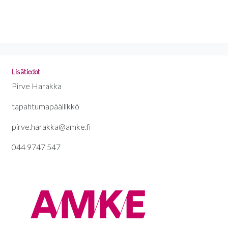
Lisätiedot
Pirve Harakka
tapahtumapäällikkö
pirve.harakka@amke.fi
044 9747 547