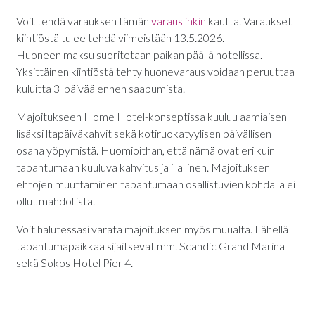
Voit tehdä varauksen tämän
varauslinkin
kautta. Varaukset
kiintiöstä tulee tehdä viimeistään 13.5.2026.
Huoneen maksu suoritetaan paikan päällä hotellissa.
Yksittäinen kiintiöstä tehty huonevaraus voidaan peruuttaa
kuluitta 3 päivää ennen saapumista.
Majoitukseen Home Hotel-konseptissa kuuluu aamiaisen
lisäksi ltapäiväkahvit sekä kotiruokatyylisen päivällisen
osana yöpymistä. Huomioithan, että nämä ovat eri kuin
tapahtumaan kuuluva kahvitus ja illallinen. Majoituksen
ehtojen muuttaminen tapahtumaan osallistuvien kohdalla ei
ollut mahdollista.
Voit halutessasi varata majoituksen myös muualta. Lähellä
tapahtumapaikkaa sijaitsevat mm. Scandic Grand Marina
sekä Sokos Hotel Pier 4.